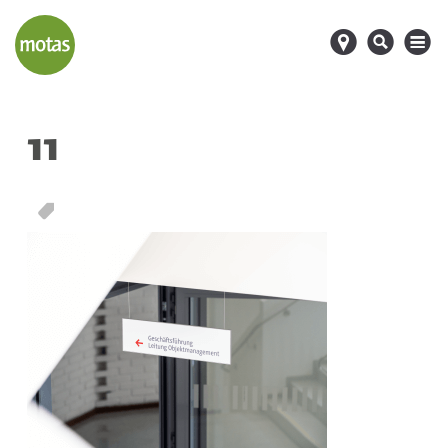
d
s
M
11
T