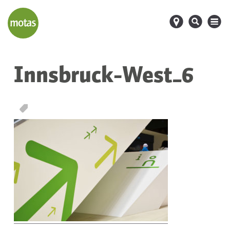
d
s
M
Innsbruck-West_6
T