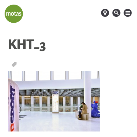
d
s
M
KHT_3
T