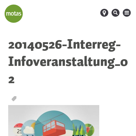
d
s
M
20140526-Interreg-
Infoveranstaltung_0
2
T