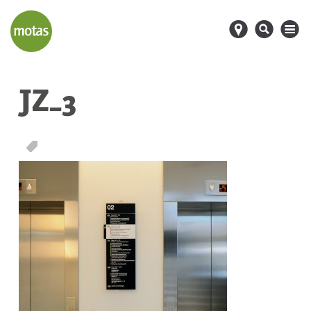
d
s
M
JZ_3
T