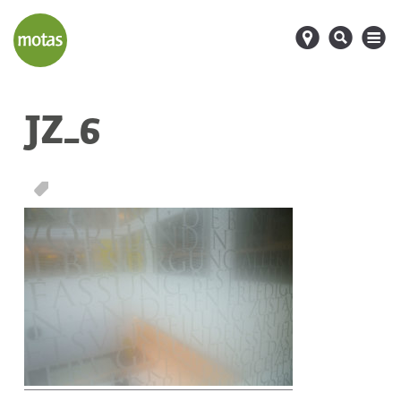
d
s
M
JZ_6
T