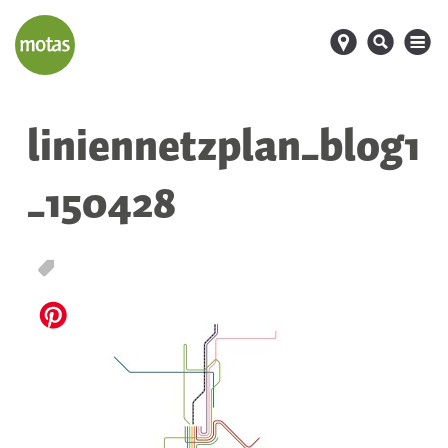
d
s
M
liniennetzplan_blog1
_150428
T