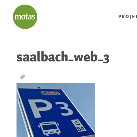
PROJE
saalbach_web_3
T