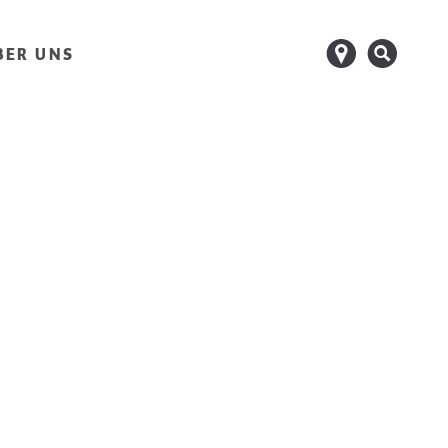
d
s
BER UNS