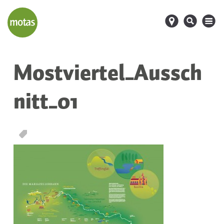
d
s
M
Mostviertel_Aussch
nitt_01
T