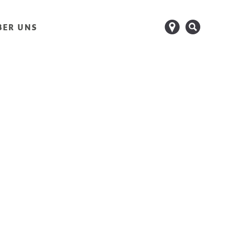
d
s
BER UNS