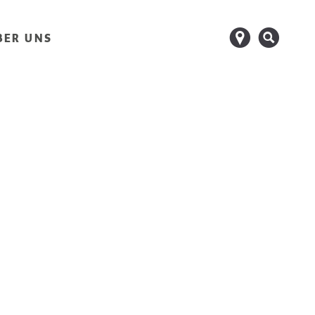
d
s
BER UNS