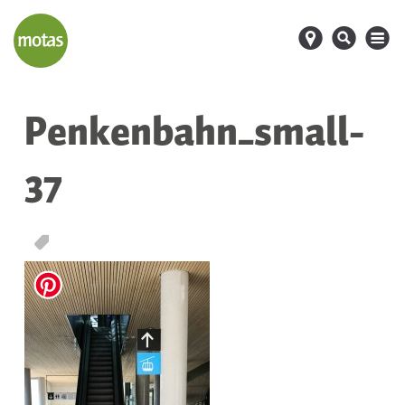
d
s
M
Penkenbahn_small-
37
T