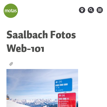
d
s
M
Saalbach Fotos
Web-101
T