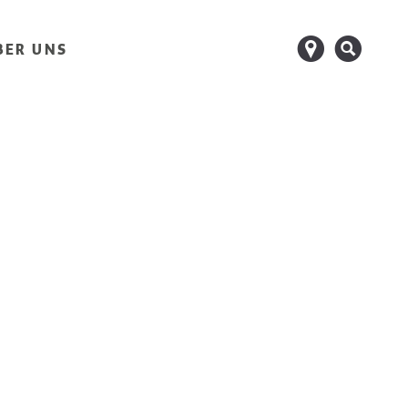
d
s
BER UNS