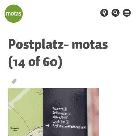
d
s
M
Postplatz- motas
(14 of 60)
T