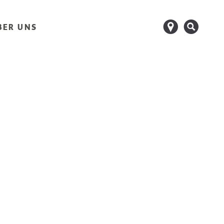
d
s
BER UNS