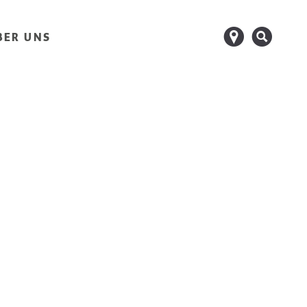
d
s
BER UNS