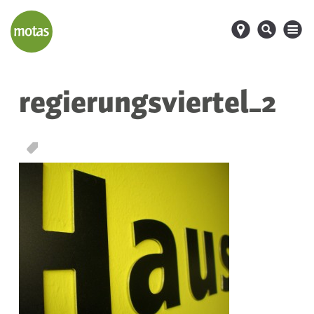
d
s
M
regierungsviertel_2
T