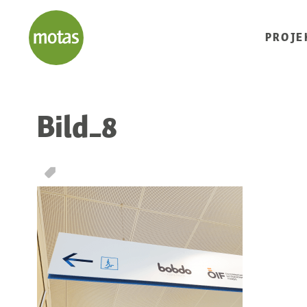
PROJE
Bild_8
T