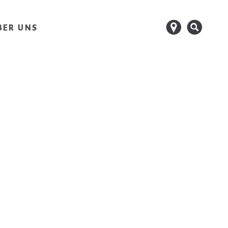
d
s
BER UNS