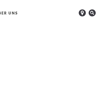
d
s
BER UNS