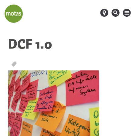
d
s
M
DCF 1.0
T