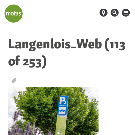
d
s
M
Langenlois_Web (113
of 253)
T