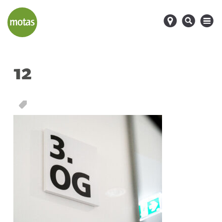
d
s
M
12
T