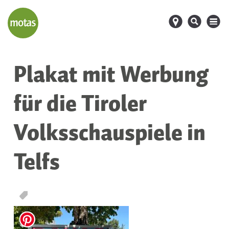
d
s
M
Plakat mit Werbung
für die Tiroler
Volksschauspiele in
Telfs
T