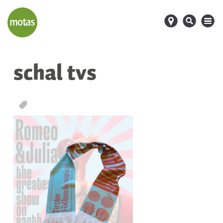
d
s
M
schal tvs
T