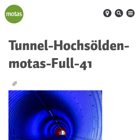
d
s
M
Tunnel-Hochsölden-
motas-Full-41
T