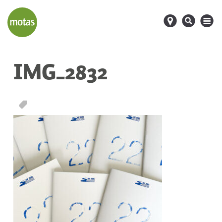
d
s
M
IMG_2832
T