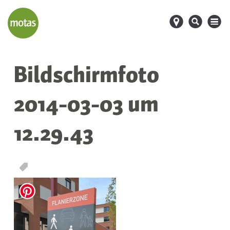
d
s
M
Bildschirmfoto
2014-03-03 um
12.29.43
T