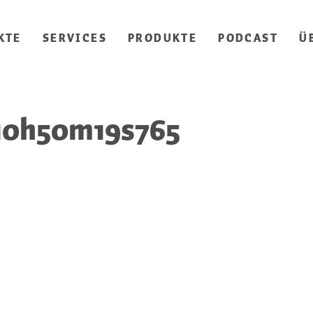
KTE
SERVICES
PRODUKTE
PODCAST
Ü
-10h50m19s765