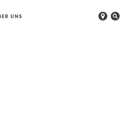
d
s
BER UNS