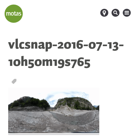
d
s
M
vlcsnap-2016-07-13-
10h50m19s765
T