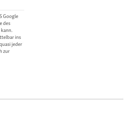
PS Google
te des
 kann.
telbar ins
quasi jeder
h zur