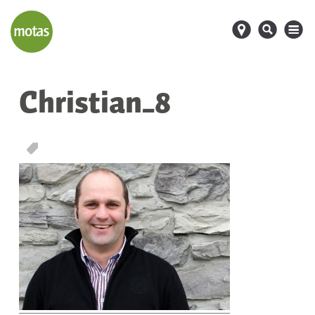
d
s
M
Christian_8
T