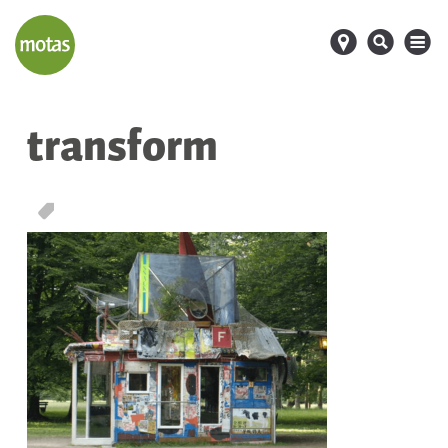
d
s
M
transform
T