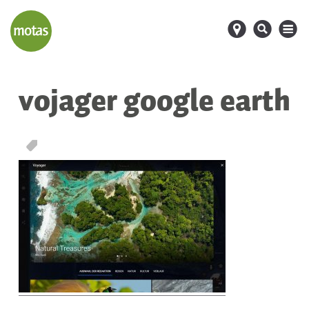
d
s
M
vojager google earth
T