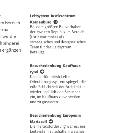
r
Leitsystem Justizzentrum
a
em Bereich
Korneuburg
Bei dem größten Bauvorhaben
irma
der zweiten Republik im Bereich
 wir die
Justiz war motas als
strategisches und designerisches
chbinderei
Team für das Leitsystem
zu ergänzen
beteiligt.
Besucherlenkung Kaufhaus
a
tyrol
Das hierfür entwickelte
Orientierungssystem spiegelt die
edle Schlichtheit der Architektur
wieder und lädt den Besucher
ein, im Kaufhaus zu verweilen
und zu gustieren.
Besucherlenkung Europeum
a
Mariazell
Die Herausforderung war es, ein
Leitsystem zu schaffen, welches