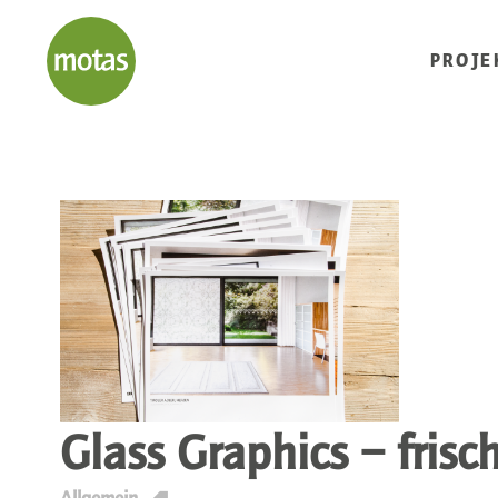
PROJE
Glass Graphics – fris
T