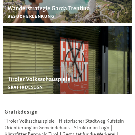
Wanderstrategie Garda Trentino
BESUCHERLENKUNG
Tiroler Volksschauspiele
GRAFIKDESIGN
Grafikdesign
Tiroler Volksschauspiele
Historischer Stadtweg Kufstein
Orientierung im Gemeindehaus
Struktur im Logo
Klimafitter Bergwald Tirol
Gestaltet für die Werkerei